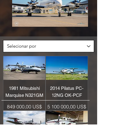
1981 Mitsubishi
2014 Pilatus PC-
Marquise N321GM
12NG OK-PCF
Preço
Preço
849 000,00 US$
5 100 000,00 US$