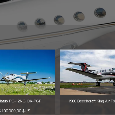
ilatus PC-12NG OK-PCF
1980 Beechcraft King Air 
Aperçu rapide
Aperçu rapide
rix
5 100 000,00 $US