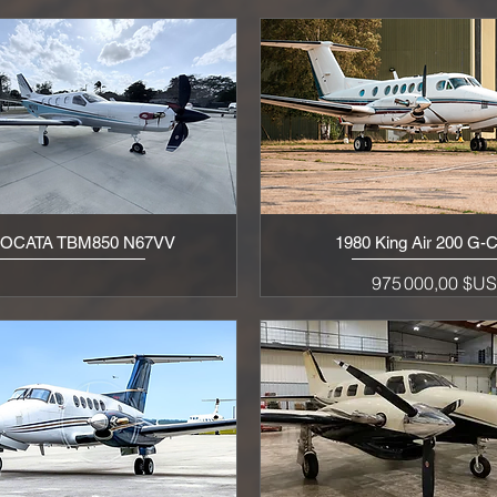
SOCATA TBM850 N67VV
1980 King Air 200 G
Aperçu rapide
Aperçu rapide
Prix
975 000,00 $U