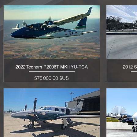
2022 Tecnam P2006T MKII YU-TCA
2012 
Aperçu rapide
Prix
575 000,00 $US