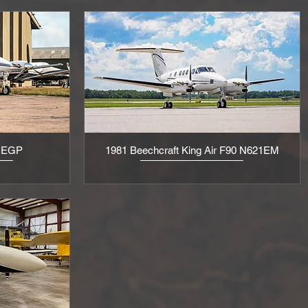
-CEGP
1981 Beechcraft King Air F90 N621EM
Aperçu rapide
S