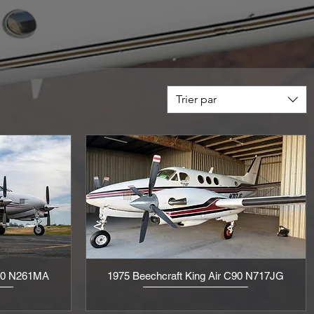
Trier par
F90 N261MA
1975 Beechcraft King Air C90 N717JG
Aperçu rapide