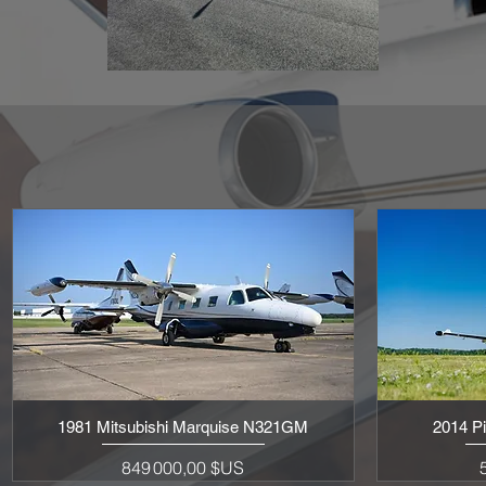
1981 Mitsubishi Marquise N321GM
2014 P
Aperçu rapide
Prix
P
849 000,00 $US