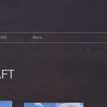
KING
More...
AFT