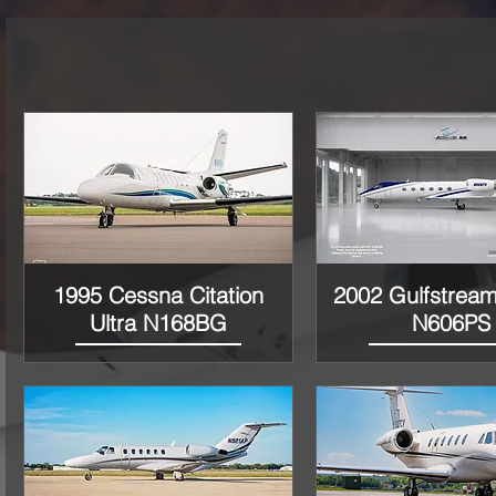
1995 Cessna Citation
2002 Gulfstrea
Vista rápida
Vista rápida
Ultra N168BG
N606PS