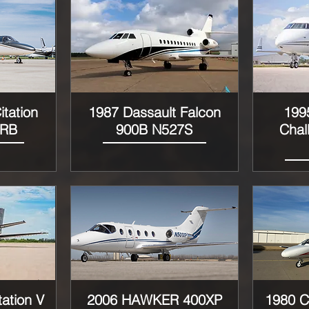
tation
1987 Dassault Falcon
199
Vista rápida
0RB
900B N527S
Chal
ation V
2006 HAWKER 400XP
1980 Ce
Vista rápida