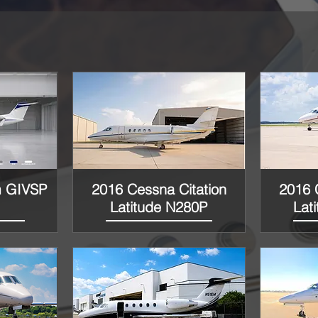
m GIVSP
2016 Cessna Citation
2016 
Vista rápida
Latitude N280P
Lat