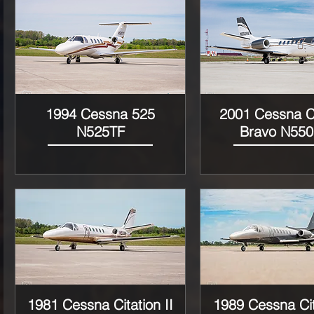
1994 Cessna 525
2001 Cessna Ci
Vista rápida
Vista rápida
N525TF
Bravo N55
1981 Cessna Citation II
1989 Cessna Cit
Vista rápida
Vista rápida