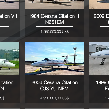
tion VII
1984 Cessna Citation III
2009 
Vista rápida
N651EM
1
Precio
Pr
1.250.000,00 US$
1.
tation
2006 Cessna Citation
1999 
Vista rápida
TN
CJ3 YU-NEM
E
Precio
Pr
US$
4.950.000,00 US$
1.