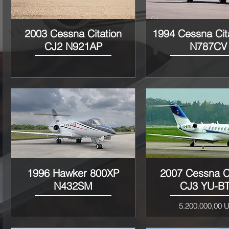
2003 Cessna Citation
1994 Cessna Cita
Vista rápida
Vista rápida
CJ2 N921AP
N787CV
1996 Hawker 800XP
2007 Cessna Ci
Vista rápida
Vista rápida
N432SM
CJ3 YU-B
Precio
5.200.000,00 