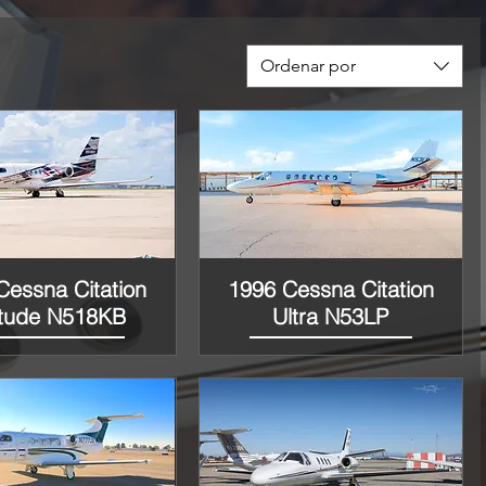
Ordenar por
Cessna Citation
1996 Cessna Citation
Vista rápida
Vista rápida
itude N518KB
Ultra N53LP