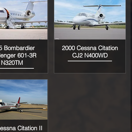
5 Bombardier
2000 Cessna Citation
Vista rápida
Vista rápida
lenger 601-3R
CJ2 N400WD
N320TM
ssna Citation II
Vista rápida