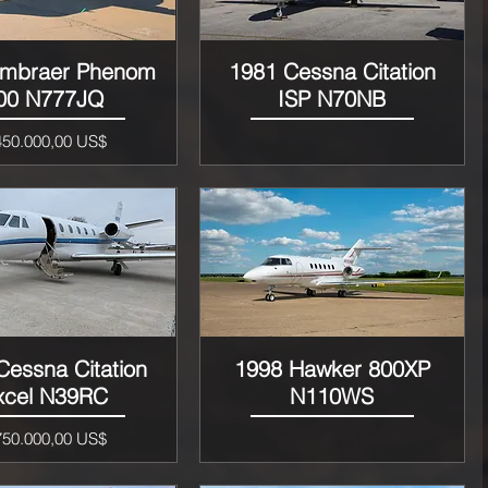
Embraer Phenom
1981 Cessna Citation
Vista rápida
Vista rápida
00 N777JQ
ISP N70NB
ecio
450.000,00 US$
Cessna Citation
1998 Hawker 800XP
Vista rápida
Vista rápida
xcel N39RC
N110WS
ecio
750.000,00 US$