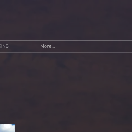
KING
More...